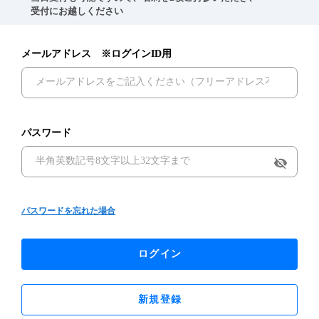
　受付にお越しください
メールアドレス ※ログインID用
パスワード
visibility_off
パスワードを忘れた場合
ログイン
新規登録