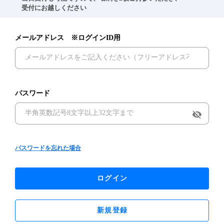
　受付にお越しください
メールアドレス ※ログインID用
パスワード
visibility_off
パスワードを忘れた場合
ログイン
新規登録