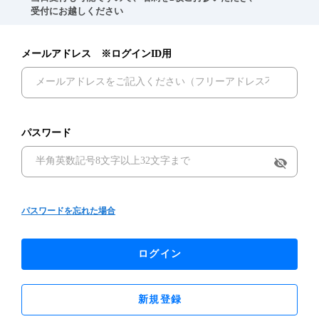
　受付にお越しください
メールアドレス ※ログインID用
パスワード
visibility_off
パスワードを忘れた場合
ログイン
新規登録