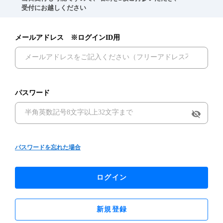
　受付にお越しください
メールアドレス ※ログインID用
パスワード
visibility_off
パスワードを忘れた場合
ログイン
新規登録