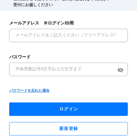
　受付にお越しください
メールアドレス ※ログインID用
パスワード
visibility_off
パスワードを忘れた場合
ログイン
新規登録