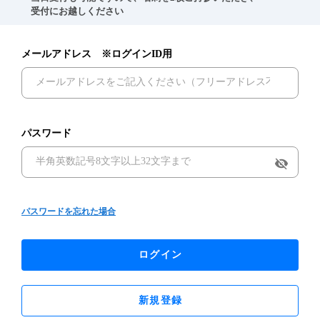
　受付にお越しください
メールアドレス ※ログインID用
パスワード
visibility_off
パスワードを忘れた場合
ログイン
新規登録