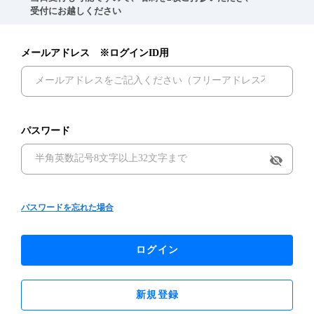
　受付にお越しください
メールアドレス ※ログインID用
パスワード
visibility_off
パスワードを忘れた場合
ログイン
新規登録