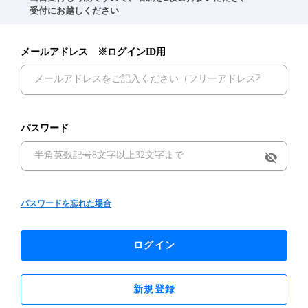
　受付にお越しください
メールアドレス ※ログインID用
パスワード
visibility_off
パスワードを忘れた場合
ログイン
新規登録